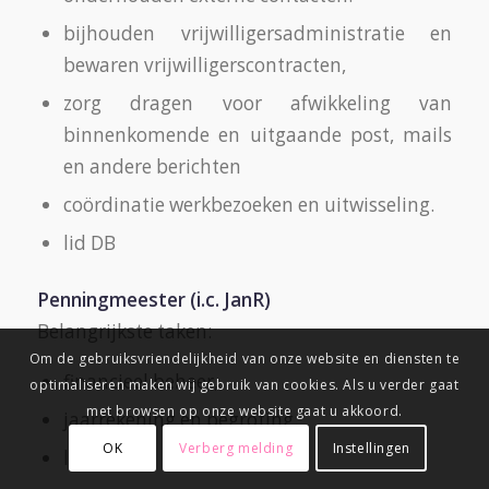
bijhouden vrijwilligersadministratie en
bewaren vrijwilligerscontracten,
zorg dragen voor afwikkeling van
binnenkomende en uitgaande post, mails
en andere berichten
coördinatie werkbezoeken en uitwisseling.
lid DB
Penningmeester (i.c. JanR)
Belangrijkste taken:
Om de gebruiksvriendelijkheid van onze website en diensten te
financieel beheer,
optimaliseren maken wij gebruik van cookies. Als u verder gaat
met browsen op onze website gaat u akkoord.
jaarrekening en begroting.
OK
Verberg melding
Instellingen
lid DB.