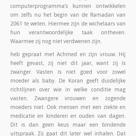
Je onthouden van eten en drinken,
Geen ruzie maken
Goede daden verrichten
Vijf keer het gebed.
Delen met hen die het slechter hebben dan
jij.
De hele vastentijd is er op gebaseerd, net als
dat voor Christenen bedoeld is, tot inkeer te
komen. Een stuk zelfbeschouwing en
onthechting. En het moge duidelijk zijn dat al
deze opdrachten ook buiten de vastenmaand
gelden.
Dat is nog wel wat anders dan Vrijdag –visdag