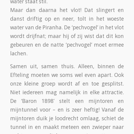
de Piranha trouwens ook, dus die doen we
later op de dag nog voor een tweede keer:
gezellig met ons allen nat worden!
In de Vliegende Hollander worden ook weer
alleen de grootsten toegelaten.
We dwalen en zwerven door de Efteling.
“Mogen we daarin?!” “Gaan we daarheen?!”
Waar zijn we nu en hoe komen we ‘daar’? Om
dat te weten te komen pakken we de
plattegrond er bij – plattegronden, moet ik
zeggen, want de jonge dames willen zelf op de
plattegrond zien, waar we zijn, waar we heen
willen en hoe we daar naartoe moeten lopen.
Ze lezen en begrijpen de plattegrond goed en
vinden dan ook gemakkelijk de BOB, het