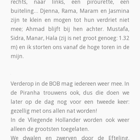
Spookslot, de Pagode enzovoort.
De Efteling = attracties. Én de Efteling =
wachten. Wachten doe je al schuifelend tussen
de afzettingen door. Zo verstrijkt de wachttijd
sneller. Wat je óók kunt doen om de tijd te
vullen is: turnen – turnen terwijl je wacht. De
afzettingen fungeren als turntoestellen: (halve)
brug of rekstok of balk. Djenna en Jasmina
draaien om de ‘rekstok’/‘brug’; Jasmina maakt
een volledige split op een ‘balk’. Behalve
turnen wordt er ook gedanst; de meisjes
zingen, springen, klappen tegen elkaars
handen en… stop!
“Weet je wat voor dans dat was?” vraagt Hala
aan mij.