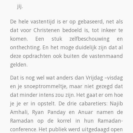
levensmiddelen- buurtwinkel van haar familie
en vertelt dat ze nog maar pas terug is van een
geweldig mooie reis. Zij heeft de
“kleine Hadj”
gedaan.
Deze is niet verplicht zoals de
“Grote Hadj”
maar zij vond dat dit zou bijdragen aan haar
beleving van de grote Hadj als het zover is. Het
suikerfeest is blijkbaar een goede tijd om deze
kleine hadj te doen. De grote hangt meer
samen met de slachtmaand. Beide worden op
dezelfde plek gedaan. Namelijk rond de
Mekka
.
Deze wordt gezien als een voorportaal van de
woning van de profeet. Tijdens het hele verblijf
daar is er een Imam in het hotel en ook
daarbuiten, die op alle vragen antwoord kan