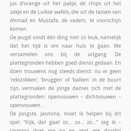
/
21 JUNI 2019
DOOR
MCB
RAMADAN 2019 /
SUIKERFEEST
ALGEMEEN MCB NIEUWS
,
ARCHIEF
,
INTEGRATIE
ACTIVITEIT
,
VLUCHTELINGEN