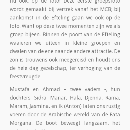
onze kleine groep wordt af en toe gesplitst.
Niet iedereen mag namelijk in elke attractie.
De ‘Baron 1898’ stelt een mijntoren en
mijntunnel voor – en is zeer heftig! Vanaf de
mijntoren duik je loodrecht omlaag, schiet de
tunnel in en maakt meteen een zwieper naar
rechts, naar links, een pirourette, een
buiteling… Djenna, Rama, Maram en Jasmina
zijn te klein en mogen tot hun verdriet niet
mee; Ahmad blijft bij hen achter. Mustafa,
Sidra, Manar, Hala (zij is net groot genoeg: 1.32
m) en ik storten ons vanaf de hoge toren in de
mijn.
Verderop in de BOB mag iedereen weer mee. In