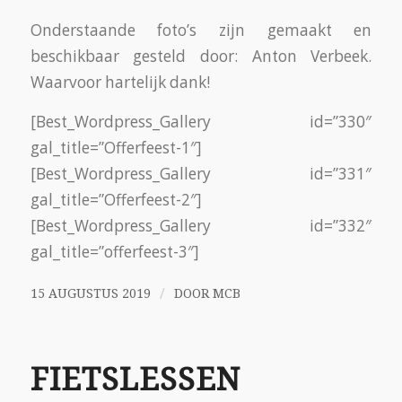
Gedurende de wintertijd is er een stop op het
geven van fietslessen. Dit is geen stop op de
opgave!
Bent u niet in de gelegenheid om te bellen of
om een e-mail te sturen, dan kunt u zich voor
de fietsles persoonlijk opgeven bij Ahmad
Bayae: elke woensdag van 10:00 tot 12:00 uur
tijdens de inloop, waar hij dan aanwezig is.
Na de lessen beheerst u het fietsen en kunt u
veilig deelnemen aan het verkeer!
=========================================
[contact-form-7 id=”4673″ title=”Aanmelding
fietsles”]