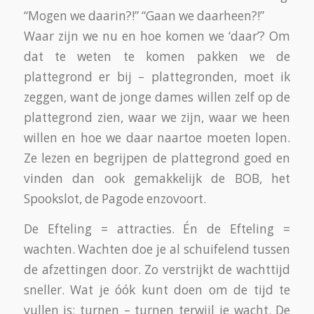
Nee, zeg ik.
Hala: “Dat is de pas à pas.”
Oh, aha!
De jeugd waardeert de Efteling, maar ook de
jus d’orange uit het pakje, de chips uit het
zakje en de Luikse wafels, die uit de tassen van
Ahmad en Mustafa, de vaders, te voorschijn
komen.
De jeugd vindt één ding niet zo leuk, namelijk
dat het tijd is om naar huis te gaan. We
verzamelen ons bij de uitgang. De
plattegronden hebben goed dienst gedaan. En
doen trouwens nog steeds dienst: nu er geen