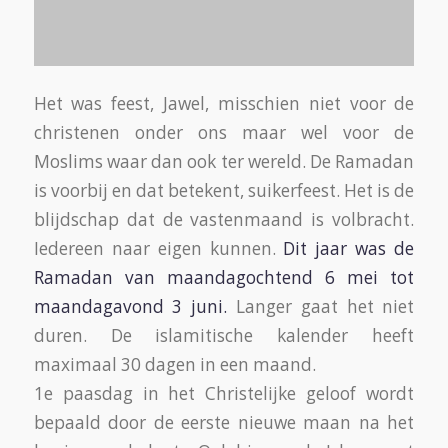
in Mexico. Zo’n verschil is niet onoverkomelijk.
Het kan een dag schelen en ontloopt elkaar
dus ook minimaal. De standaard kalender die
in Saoedi- Arabië gehanteerd wordt is de
“Umm al Qure”.
Met deze kalender als vast gegeven heeft men
computerprogramma’s kunnen ontwikkelen
om zelfs nu het begin van de Ramadan van
2061 te weten. Hiermee zijn de wichelaars van
hun verantwoordelijke taak ontheven.
Waarmee zij nog niet verdwenen zijn.
heb gepraat met Achmed en zijn vrouw. Hij
heeft gevast, zij niet dit jaar, want zij is
zwanger. Vasten is niet goed voor zowel
moeder als baby. De Koran geeft duidelijke