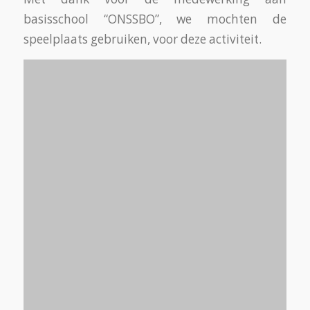
basisschool “ONSSBO”, we mochten de
speelplaats gebruiken, voor deze activiteit.
Dat bleek nodig want het werd druk, ongeveer
300 mensen met muziek, dans en veel lekkere
hapjes.
Bijzonder was dat we dit islamitisch feest met
elkaar hebben gevierd, vrijwilligers,
buurtgenoten en vluchtelingen. Veel
verschillende culturen die van en met elkaar
hebben genoten.
Zelfs lokale media Breda StadsTV was
“uitgerukt” om hiervan verslag te doen, klik op