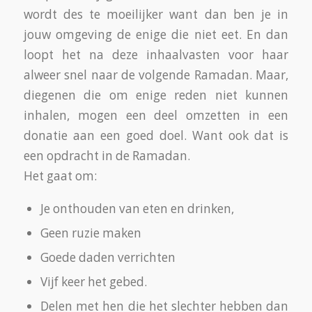
en je snoeptrommeltje, maar niet gezegd dat
dat minder intens zou zijn. Het gaat er om hoe
je je er in opstelt. De drie cabaretiers: Najib
Amhali, Ryan Panday en Anuar namen de
Ramadan op de korrel in hun Ramadan-
conference. Het publiek werd uitgedaagd open
te zijn over “eventuele kleine dingetjes eten
overdag en dan heb je toch ook wat vocht
nodig om de sporen daarvan weg te wissen
want je wil niemand in verleiding brengen en
al zeker geen ruzie uitlokken” Misschien had de
hele avond wel als boodschap; “Til niet te
zwaar aan uiterlijkheden, En laten we altijd de
humor de ruimte gunnen”.
Nurcan, een jonge moslima, werkt in de