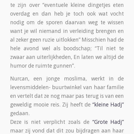
geven. Het is dus echt een leerschool deze
kleine Hadj. Ze is ook op plekken geweest waar
de profeet zich heeft opgehouden, bv de berg
”Hira Nur”. Op de top hiervan zat de profeet
regelmatig te mediteren. Deze plek was de
enige waar hij ongestoord tot Allah kon komen
Toegerust met veel meer kennis over de Islam
en de Koran voelt Nurcan zich meer compleet
en overtuigt in haar keuzes.
Zij noemt nog een laatste opdracht aan iedere
Moslim gesteld; Op je sterfbed wordt je geacht
vóor je verscheiden de naam van Allah en zijn
profeet te erkennen.
door: Anneke