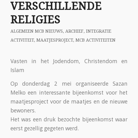
Magdalenaparochie legde het katholieke
gebruik van Vasten op Aswoensdag en Goede
Vrijdag uit in de veertigdagentijd. Verder
wordt het aangeraden om op vrijdag geen
vlees te eten.
Rashad Willemsen van Surplus Welzijn legde
uit wat de betekenis van het vasten bij de
Islam is met als bijzondere maand de
Ramadan, waar van zonsopgang tot
zonsondergang niet gegeten en gedronken
mag worden behalve voor zieken, mensen met
een geestelijke beperking, zwangere vrouwen
en kinderen.
De overeenkomst tussen de religies was dat