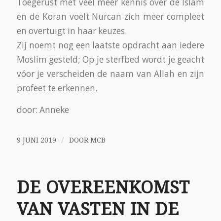
Melko een interessante bijeenkomst voor het
maatjesproject voor de maatjes en de nieuwe
bewoners.
Het was een druk bezochte bijeenkomst waar
eerst gezellig gegeten werd.
Daarna legde Jan Hopman bij afwezigheid van
Philip Soesan de drie belangrijkste
Vastendagen uit bij de Joden:
De Grote Verzoendag Jom Kimpoer
de Dag van de Verwoesting van de tempel
en
de dag die voorafgaat aan het Poerimfeest.
Diaken Ben Hendriksen van de Maria