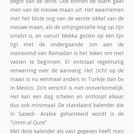
richtlijnen over wie in welke conditie mag
vasten. Zwangere vrouwen en zogende
moeders niet. Ook mensen met een ziekte en
medicatie en kinderen en ouden van dagen.
Dit is dan geen keus maar een bindende
uitspraak. Zij gaat dit later wel inhalen. Dat
wordt des te moeilijker want dan ben je in
jouw omgeving de enige die niet eet. En dan
loopt het na deze inhaalvasten voor haar
alweer snel naar de volgende Ramadan. Maar,
diegenen die om enige reden niet kunnen
inhalen, mogen een deel omzetten in een
donatie aan een goed doel. Want ook dat is
een opdracht in de Ramadan.
Het gaat om: