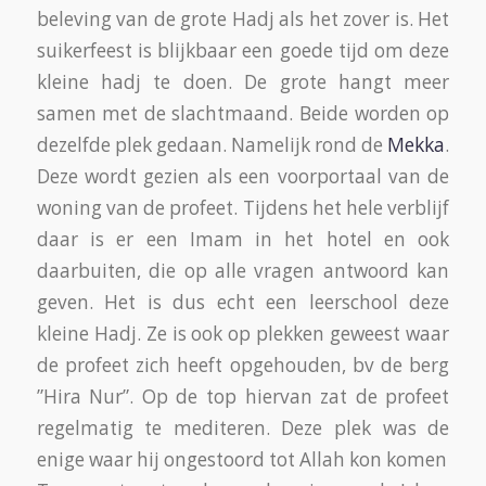
/
9 JUNI 2019
DOOR
MCB
DE OVEREENKOMST
VAN VASTEN IN DE
VERSCHILLENDE
RELIGIES
ALGEMEEN MCB NIEUWS
,
ARCHIEF
,
INTEGRATIE
ACTIVITEIT
,
MAATJESPROJECT
,
MCB ACTIVITEITEN
Vasten in het Jodendom, Christendom en
Islam
Op donderdag 2 mei organiseerde Sazan