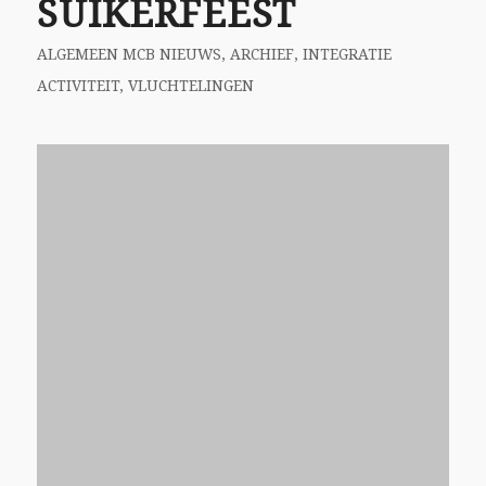
Ramadan van maandagochtend 6 mei tot
maandagavond 3 juni.
Langer gaat het niet
duren. De islamitische kalender heeft
maximaal 30 dagen in een maand.
1e paasdag in het Christelijke geloof wordt
bepaald door de eerste nieuwe maan na het
begin van de lente. Ook binnen de Islam gaat
men van de nieuwe maan uit. Het waarnemen
met het blote oog van de eerste sikkel van de
nieuwe maan, als de schijngestalte nog op zijn
smalst is, en vanuit Mekka gezien op één lijn
ligt met de ondergaande zon aan de
vooravond van Ramadan is het teken om met
vasten te beginnen. Er ontstaat regelmatig
verwarring over de aanvang. Het zicht op de
maan is nu eenmaal anders in Turkije dan bv