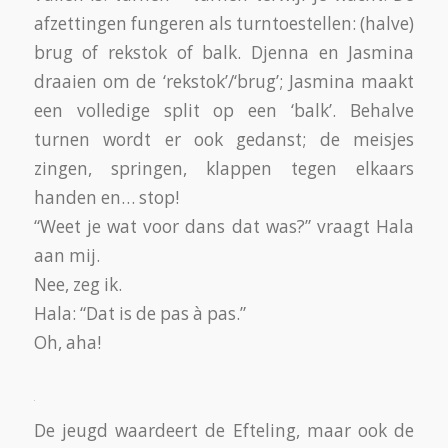
‘rekstokken’, ‘bruggen’ of ‘balken’ in de buurt
zijn, vermaken de jonge dames zich met de
plattegronden: openvouwen – dichtvouwen –
openvouwen…
De jongste, Jasmina, moet ik helpen bij dit
spel: “Kijk, dat gaat zo… zo… zo…” zeg ik –
Jasmina doet me na en zegt me daarbij
intussen ook na: “Zo… zo…” En weer
dichtvouwen…
De bus vertrekt.
De plattegrond is dicht. Die vouwen we thuis
wel weer open om nog eens na te genieten.
[Best_Wordpress_Gallery id=”326″
gal_title=”maatjesproject-efteling-2019″]
door: Anton Overboom