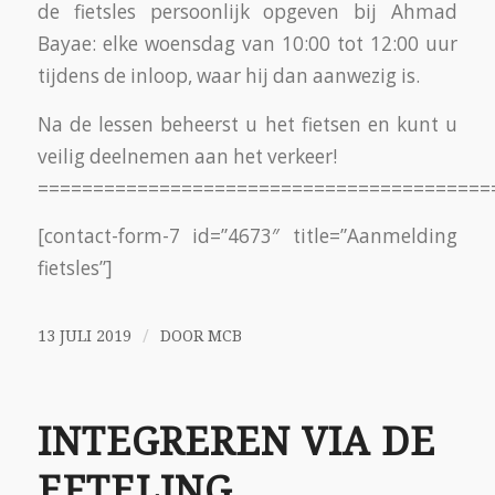
‘Ga daar maar staan, onder de boom. Wat
dichter bij elkaar… ja… beetje meer nog… oké,
gaat-ie!”
En daar staan we, ‘nieuwe’ en ‘oude’
Bredanaars, onder de boom – én dan staan we
nu ook: op de foto! Deze eerste groepsfoto
wordt gemaakt bij vertrek vanaf het MCB; bij
aankomst in de Efteling gaan we ook op de
foto. Want op deze twee momenten zijn we als
groep bijeen. Binnen de poort van de Efteling
waaieren we uiteen in kleine groepen en
dwalen van de ene naar de andere attractie. De
zon is trouwens ook meegereisd en houdt ons
de hele dag gezelschap, ter verhoging van de
feestvreugde.