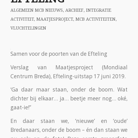
Mustafa en Ahmad – twee vaders -, hun
dochters, Sidra, Manar, Hala, Djenna, Rama,
Maram, Jasmina, en ik (Anton) laten ons rustig
voeren door de Arabische wereld van de Fata
Morgana. De boot beweegt langzaam, het
water staat stil.
Maar dan daarna het vlot! Dat slingert en
danst driftig op en neer, tolt in het woeste
water van de Piranha. De ‘pechvogel’ in het vlot
wordt drijfnat; maar hij of zij wist dat dit kon
gebeuren en de natte ‘pechvogel’ moet ermee
lachen.
Samen uit, samen thuis. Alleen, binnen de
Efteling moeten we soms wel even apart. Ook