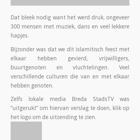
het logo om de uitzending te zien.
Onderstaande foto’s zijn gemaakt en
beschikbaar gesteld door: Anton Verbeek.
Waarvoor hartelijk dank!
[Best_Wordpress_Gallery id=”330″
gal_title=”Offerfeest-1″]
[Best_Wordpress_Gallery id=”331″
gal_title=”Offerfeest-2″]
[Best_Wordpress_Gallery id=”332″