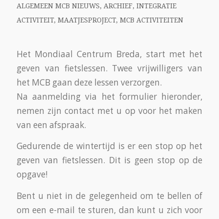
/
13 JULI 2019
DOOR
MCB
INTEGREREN VIA DE
EFTELING
ALGEMEEN MCB NIEUWS
,
ARCHIEF
,
INTEGRATIE
ACTIVITEIT
,
MAATJESPROJECT
,
MCB ACTIVITEITEN
,
VLUCHTELINGEN
Samen voor de poorten van de Efteling
Verslag van Maatjesproject (Mondiaal
Centrum Breda), Efteling-uitstap 17 juni 2019.