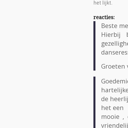
het lijkt.
reacties:
Beste me
Hierbij
gezelligh
danseres
Groeten 
Goedemi
hartelij
de heerli
het een
mooie , 
vriendeli