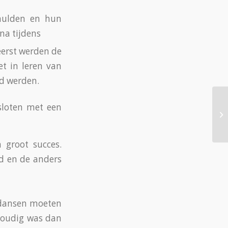
smulden en hun
na tijdens
erst werden de
t in leren van
d werden.
sloten met een
Mi
 groot succes.
d en de anders
 dansen moeten
voudig was dan