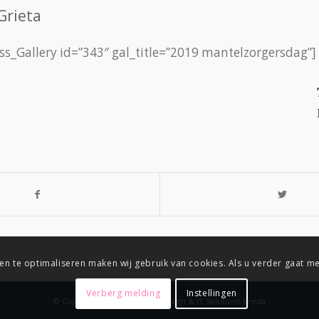
Grieta
s_Gallery id=”343″ gal_title=”2019 mantelzorgersdag”]
en te optimaliseren maken wij gebruik van cookies. Als u verder gaat 
Verberg melding
Instellingen
© Copyright
-
Connix.nl Webdesign & IT Solutions Breda