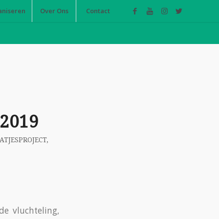
aniseren
Over Ons
Contact
2019
ATJESPROJECT
,
de vluchteling,