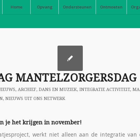
Home
Opvang
Ondersteunen
Ontmoeten
Org
AG MANTELZORGERSDAG 
NIEUWS
,
ARCHIEF
,
DANS EN MUZIEK
,
INTEGRATIE ACTIVITEIT
,
MA
EN
,
NIEUWS UIT ONS NETWERK
 je het krijgen in november!
esproject, werkt niet alleen aan de integratie van 