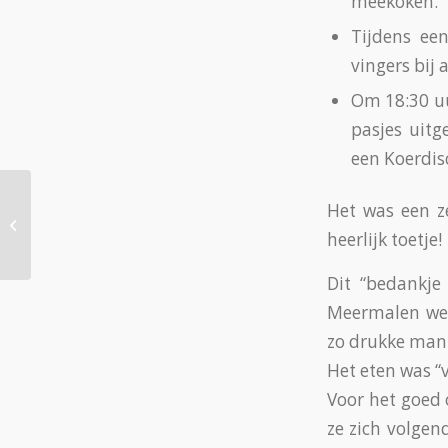
meekoken.
Tijdens ee
vingers bij
Om 18:30 uu
pasjes uitg
een Koerdis
Het was een z
Een portretje van Emmy
heerlijk toetje!
Dit “bedankje
Meermalen wer
zo drukke man
Het eten was “v
Voor het goed
ze zich volge