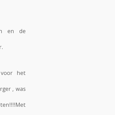
ten en de
r.
 voor het
rger , was
en!!!!Met