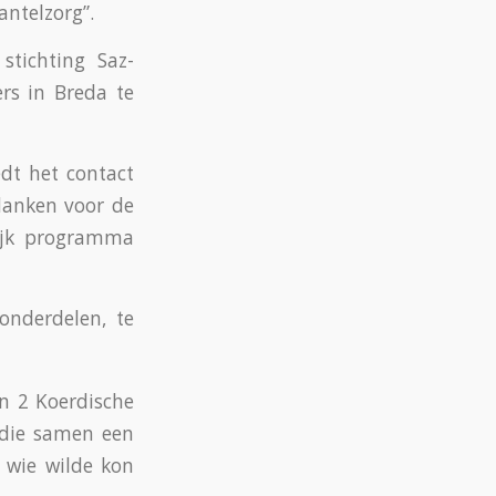
antelzorg”.
tichting Saz-
rs in Breda te
edt het contact
danken voor de
lijk programma
nderdelen, te
n 2 Koerdische
 die samen een
 wie wilde kon