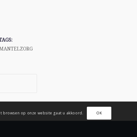
TAGS:
MANTELZORG
met browsen op onze website gaat u akkoord.
OK