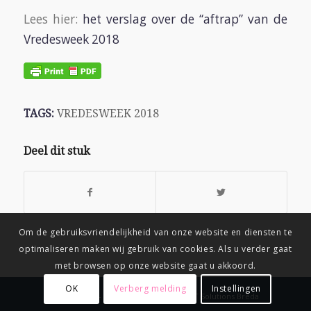
Lees hier:
het verslag over de “aftrap” van de
Vredesweek 2018
TAGS:
VREDESWEEK 2018
Deel dit stuk
Om de gebruiksvriendelijkheid van onze website en diensten te
optimaliseren maken wij gebruik van cookies. Als u verder gaat
met browsen op onze website gaat u akkoord.
OK
Verberg melding
Instellingen
© Copyright
-
Connix.nl Webdesign & IT Solutions Breda