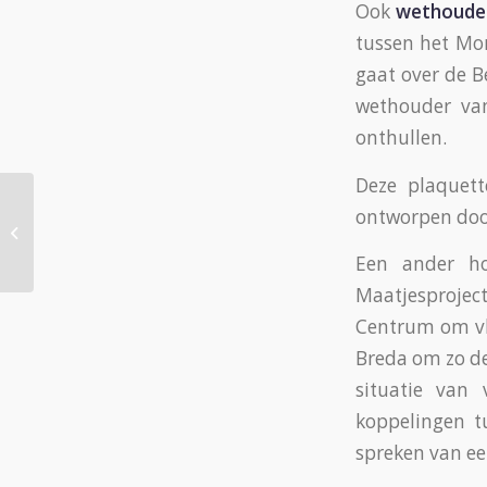
Ook
wethouder
tussen het Mo
gaat over de 
wethouder va
onthullen.
Deze plaquet
ontworpen do
Inzamelingsactie voor Koerdische
vluchtelingen
Een ander ho
Maatjesprojec
Centrum om vlu
Breda om zo de
situatie van 
koppelingen t
spreken van ee