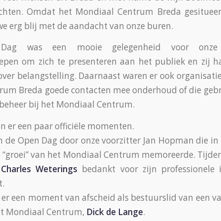
hten. Omdat het Mondiaal Centrum Breda gesitueerd
we erg blij met de aandacht van onze buren.
ag was een mooie gelegenheid voor onze v
oepen om zich te presenteren aan het publiek en zij
 over belangstelling. Daarnaast waren er ook organisat
rum Breda goede contacten mee onderhoud of die geb
beheer bij het Mondiaal Centrum.
n er een paar officiële momenten.
 de Open Dag door onze voorzitter Jan Hopman die in 
 “groei” van het Mondiaal Centrum memoreerde. Tijde
r
Charles Weterings
bedankt voor zijn professionele 
t.
er een moment van afscheid als bestuurslid van een v
het Mondiaal Centrum,
Dick de Lange
.