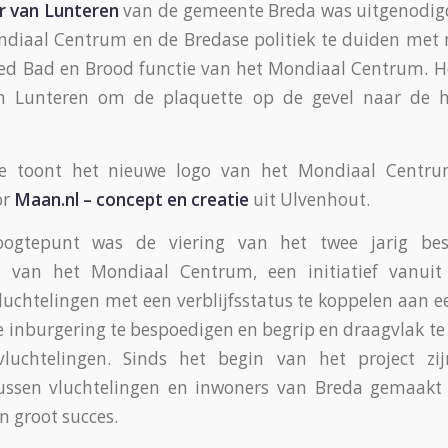
 van Lunteren
van de gemeente Breda was uitgenodigd
ndiaal Centrum en de Bredase politiek te duiden met
Bed Bad en Brood functie van het Mondiaal Centrum. H
n Lunteren om de plaquette op de gevel naar de h
te toont het nieuwe logo van het Mondiaal Centru
or
Maan.nl – concept en creatie
uit Ulvenhout.
ogtepunt was de viering van het twee jarig be
t van het Mondiaal Centrum, een initiatief vanui
chtelingen met een verblijfsstatus te koppelen aan 
 inburgering te bespoedigen en begrip en draagvlak te 
vluchtelingen. Sinds het begin van het project z
ussen vluchtelingen en inwoners van Breda gemaak
n groot succes.