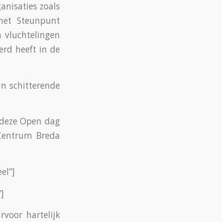
anisaties zoals
 het Steunpunt
 vluchtelingen
rd heeft in de
n schitterende
n deze Open dag
Centrum Breda
el”]
]
voor hartelijk