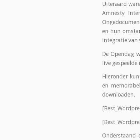
Uiteraard ware
Amnesty Inter
Ongedocumente
en hun omstan
integratie van 
De Opendag we
live gespeelde 
Hieronder kunt
en memorabel
downloaden.
[Best_Wordpres
[Best_Wordpres
Onderstaand e