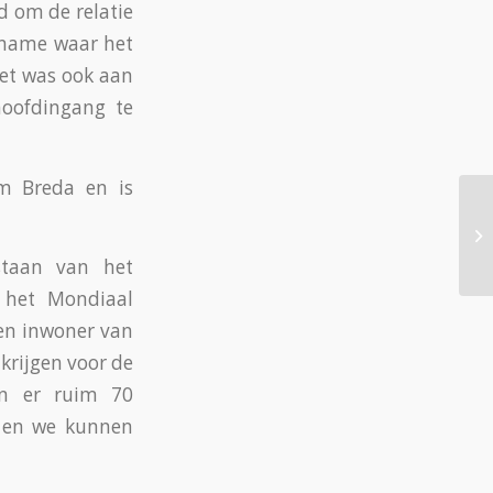
 om de relatie
 name waar het
et was ook aan
oofdingang te
m Breda en is
Vr
staan van het
t het Mondiaal
een inwoner van
krijgen voor de
ijn er ruim 70
t en we kunnen