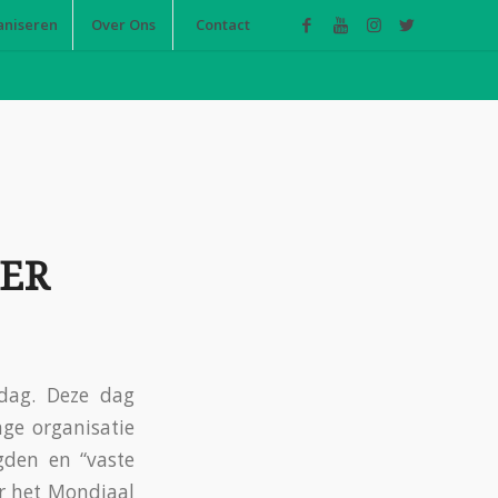
aniseren
Over Ons
Contact
BER
dag. Deze dag
ge organisatie
gden en “vaste
r het Mondiaal