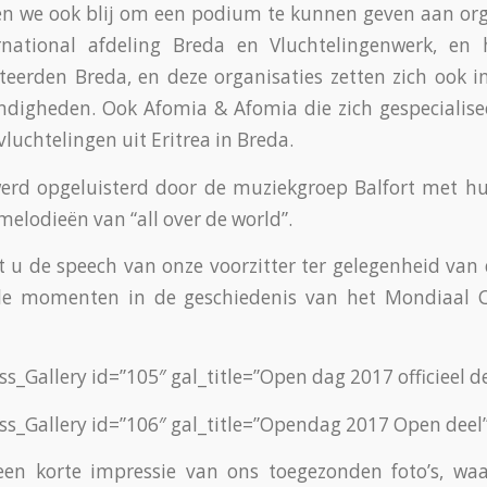
n we ook blij om een podium te kunnen geven aan org
national afdeling Breda en Vluchtelingenwerk, en
erden Breda, en deze organisaties zetten zich ook in
digheden. Ook Afomia & Afomia die zich gespecialisee
vluchtelingen uit Eritrea in Breda.
rd opgeluisterd door de muziekgroep Balfort met hu
melodieën van “all over de world”.
 u de speech van onze voorzitter ter gelegenheid va
e momenten in de geschiedenis van het Mondiaal 
s_Gallery id=”105″ gal_title=”Open dag 2017 officieel de
s_Gallery id=”106″ gal_title=”Opendag 2017 Open deel”
en korte impressie van ons toegezonden foto’s, waar