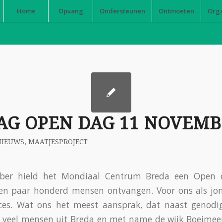
Home
Opvang
Ondersteunen
Ontmoeten
Org
AG OPEN DAG 11 NOVEM
NIEUWS
,
MAATJESPROJECT
er hield het Mondiaal Centrum Breda een Open 
n paar honderd mensen ontvangen. Voor ons als jon
ces. Wat ons het meest aansprak, dat naast genodi
k veel mensen uit Breda en met name de wijk Boeimee