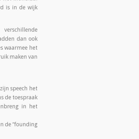
 is in de wijk
erschillende
 hadden dan ook
ies waarmee het
ruik maken van
zijn speech het
ns de toespraak
inbreng in het
an de “founding