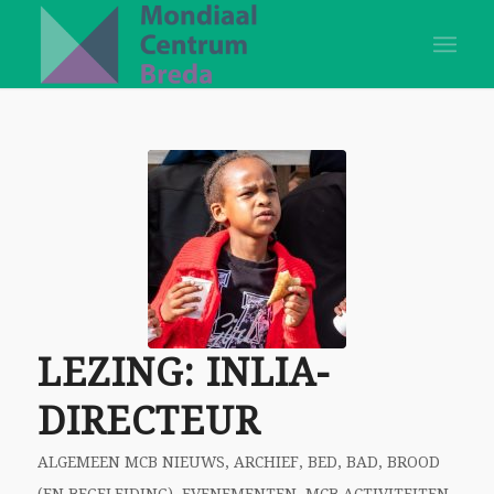
LEZING: INLIA-
DIRECTEUR
ALGEMEEN MCB NIEUWS
,
ARCHIEF
,
BED, BAD, BROOD