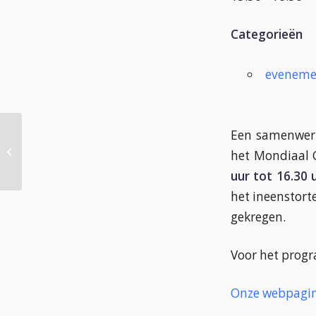
Categorieën
eveneme
Een samenwerki
Expositie: Vriendschap
het Mondiaal 
uur tot 16.30
het ineenstort
gekregen.
Voor het prog
Onze webpagi