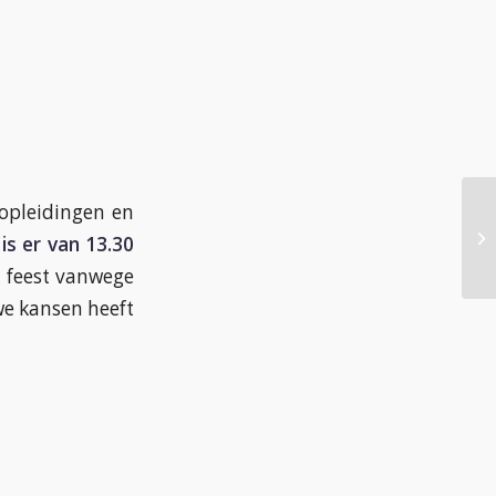
jopleidingen en
M
s er van 13.30
 feest vanwege
we kansen heeft