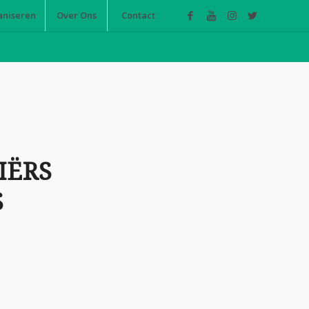
aniseren
Over Ons
Contact
IËRS
S