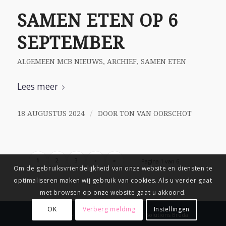
SAMEN ETEN OP 6
SEPTEMBER
ALGEMEEN MCB NIEUWS
,
ARCHIEF
,
SAMEN ETEN
Lees meer
/
18 AUGUSTUS 2024
DOOR
TON VAN OORSCHOT
1
2
3
›
»
Pagina 1 van 6
Om de gebruiksvriendelijkheid van onze website en diensten te
optimaliseren maken wij gebruik van cookies. Als u verder gaat
met browsen op onze website gaat u akkoord.
OK
Verberg melding
Instellingen
© Copyright
-
Connix.nl Webdesign & IT Solutions Breda