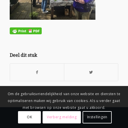
Deel dit stuk
Om de gebruiksvriendelijkheid van onze website en diensten te
optimaliseren maken wij gebruik van cookies. Als u verder gaat
met browsen op onze website gaat u akkoord.
© Copyright
-
Connix.nl Webdesign & IT Solutions Breda
OK
Verberg melding
Instellingen