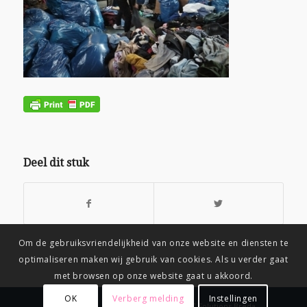
Deel dit stuk
Om de gebruiksvriendelijkheid van onze website en diensten te
optimaliseren maken wij gebruik van cookies. Als u verder gaat
met browsen op onze website gaat u akkoord.
OK
Verberg melding
Instellingen
© Copyright
-
Connix.nl Webdesign & IT Solutions Breda