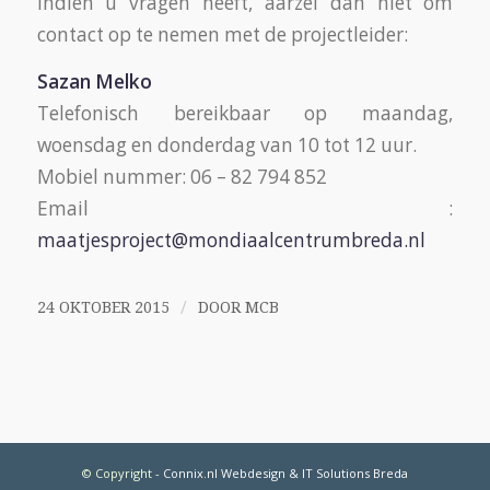
Indien u vragen heeft, aarzel dan niet om
contact op te nemen met de projectleider:
Sazan Melko
Telefonisch bereikbaar op maandag,
woensdag en donderdag van 10 tot 12 uur.
Mobiel nummer: 06 – 82 794 852
Email :
maatjesproject@mondiaalcentrumbreda.nl
/
24 OKTOBER 2015
DOOR
MCB
© Copyright
-
Connix.nl Webdesign & IT Solutions Breda