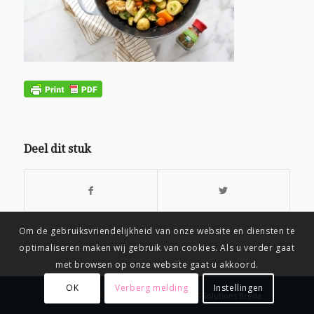
Deel dit stuk
Om de gebruiksvriendelijkheid van onze website en diensten te
optimaliseren maken wij gebruik van cookies. Als u verder gaat
met browsen op onze website gaat u akkoord.
OK
Verberg melding
Instellingen
© Copyright
-
Connix.nl Webdesign & IT Solutions Breda