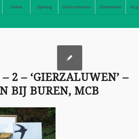
Home
Opvang
Ondersteunen
Ontmoeten
Org
 – 2 – ‘GIERZALUWEN’ –
N BIJ BUREN, MCB