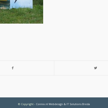
© Copyright
-
Connix.nl Webdesign & IT Solutions Breda