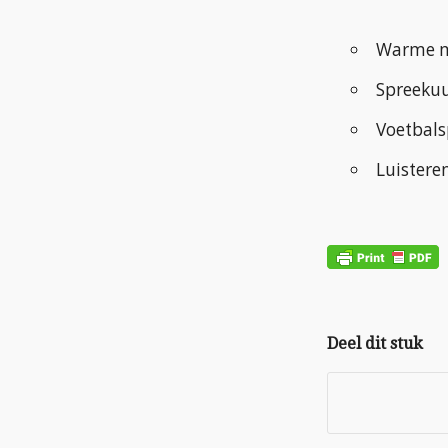
Warme m
Spreekuu
Voetbals
Luistere
Deel dit stuk