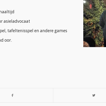
aaltijd
r asieladvocaat
pel, tafeltenisspel en andere games
nd oor.