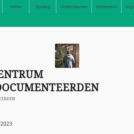
Home
Opvang
Ondersteunen
Ontmoeten
Org
ENTRUM
DOCUMENTEERDEN
EERDEN
5/2023