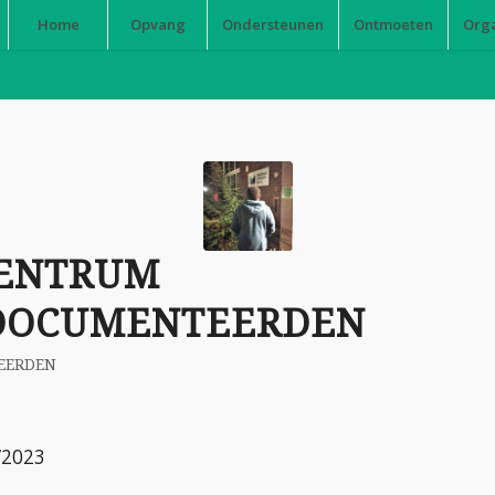
Home
Opvang
Ondersteunen
Ontmoeten
Org
ENTRUM
DOCUMENTEERDEN
EERDEN
1/2023