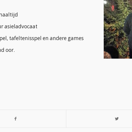
aaltijd
r asieladvocaat
pel, tafeltenisspel en andere games
nd oor.