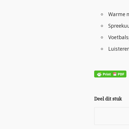
Warme m
Spreekuu
Voetbals
Luistere
Deel dit stuk