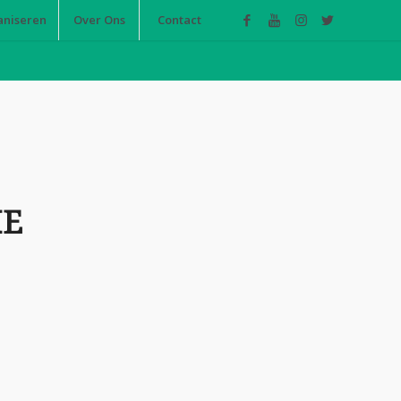
aniseren
Over Ons
Contact
IE