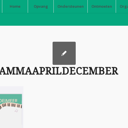
Home
Opvang
Ondersteunen
Ontmoeten
Org
RAMMAAPRILDECEMBER