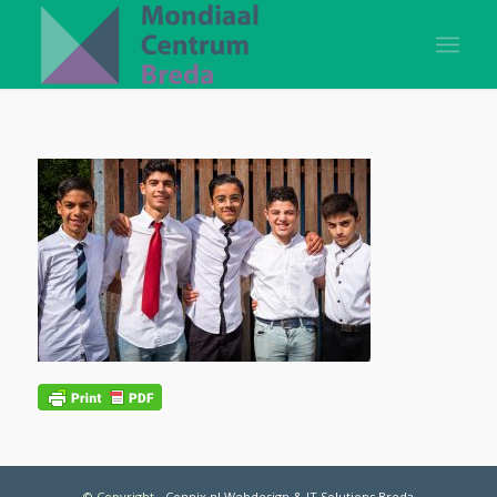
© Copyright
-
Connix.nl Webdesign & IT Solutions Breda