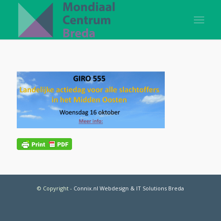
© Copyright
-
Connix.nl Webdesign & IT Solutions Breda